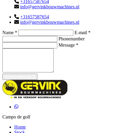
+31657587654
info@gervinkbouwmachines.nl
+31657587654
info@gervinkbouwmachines.nl
Name *
E-mail *
Phonenumber
Message *
Enviar mensaje
Campo de golf
Home
Stock