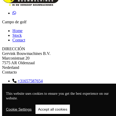
Campo de golf
Home
Stock
Contact
DIRECCIÓN
Gervink Bouwmachines B.V.
Marconistraat 20
7575 AR Oldenzaal
Nederland
Contacto
+31657587654
info@gervinkbouwmachines.nl
KVK
69071837
This website uses cookies to ensure you get the best experience on our
BTW
NL857717431B01
website.
Cookie Settings
Accept all cookies
Sitio web por
TrucksNL