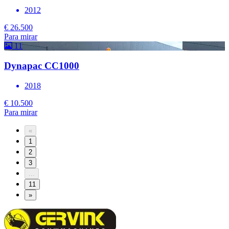
2012
€ 26.500
Para mirar
11
Dynapac CC1000
2018
€ 10.500
Para mirar
«
1
2
3
...
11
»