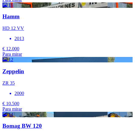
16
Hamm
HD 12 VV
2013
€ 12.000
Para mirar
12
Zeppelin
ZR 35
2000
€ 10.500
Para mirar
14
Bomag BW 120