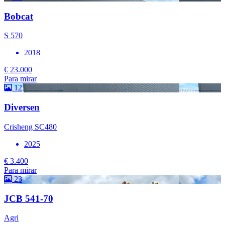
Bobcat
S 570
2018
€ 23.000
Para mirar
12
Diversen
Crisheng SC480
2025
€ 3.400
Para mirar
23
JCB 541-70
Agri