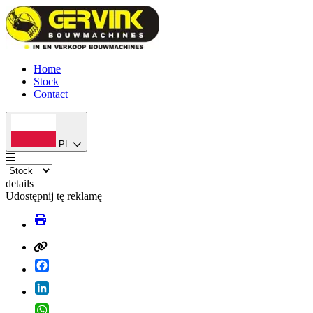
Home
Stock
Contact
PL
details
Udostępnij tę reklamę
Facebook
LinkedIn
WhatsApp