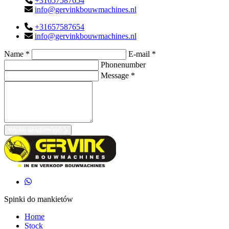
+31657587654
info@gervinkbouwmachines.nl
+31657587654
info@gervinkbouwmachines.nl
Name *
E-mail *
Phonenumber
Message *
Wyślij wiadomość
Spinki do mankietów
Home
Stock