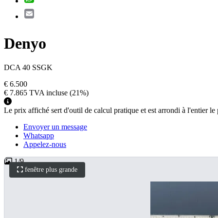
Email
Denyo
DCA 40 SSGK
€ 6.500
€ 7.865
TVA incluse
(21%)
Le prix affiché sert d'outil de calcul pratique et est arrondi à l'entier
Envoyer un message
Whatsapp
Appelez-nous
1
/
9
fenêtre plus grande